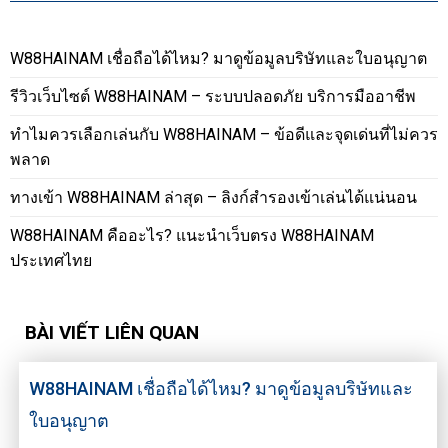
W88HAINAM เชื่อถือได้ไหม? มาดูข้อมูลบริษัทและใบอนุญาต
รีวิวเว็บไซต์ W88HAINAM – ระบบปลอดภัย บริการมืออาชีพ
ทำไมควรเลือกเล่นกับ W88HAINAM – ข้อดีและจุดเด่นที่ไม่ควร
พลาด
ทางเข้า W88HAINAM ล่าสุด – ลิงก์สำรองเข้าเล่นได้แน่นอน
W88HAINAM คืออะไร? แนะนำเว็บตรง W88HAINAM
ประเทศไทย
BÀI VIẾT LIÊN QUAN
W88HAINAM เชื่อถือได้ไหม? มาดูข้อมูลบริษัทและ
ใบอนุญาต