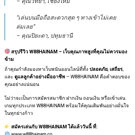
– คุณวิทยา, เชียงใหม่
“เล่นบนมือถือสะดวกสุด ๆ ทางเข้าไม่เคย
ล่มเลย”
– คุณปิยะดา, ปทุมธานี
สรุปรีวิว W88HAINAM – เว็บคุณภาพสูงที่คุณไม่ควรมอง
ข้าม
ถ้าคุณกำลังมองหาเว็บพนันออนไลน์ที่ทั้ง
ปลอดภัย
,
เสถียร
,
และ
ดูแลลูกค้าอย่างมืออาชีพ
– W88HAINAM คือคำตอบของ
คุณอย่างแน่นอน
ไม่ว่าจะเป็นการสมัครสมาชิก ฝากเงิน ถอนเงิน หรือเข้าเล่น
เกมทุกประเภท W88HAINAM พร้อมให้คุณเดิมพันอย่างมั่นใจ
ในทุกย่างก้าว
สมัครเล่นกับ W88HAINAM ได้แล้ววันนี้ ที่:
www.w88hainam.co