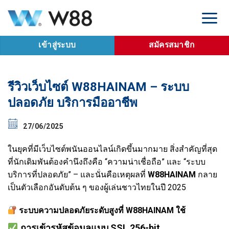
Skip
เข้าสู่ระบบ
สมัครสมาชิก
to
content
เข้าสู่ระบบ
สมัครสมาชิก
รีวิวเว็บไซต์ W88HAINAM – ระบบ
ปลอดภัย บริการมืออาชีพ
27/06/2025
ในยุคที่มีเว็บไซต์พนันออนไลน์เกิดขึ้นมากมาย สิ่งสำคัญที่สุด
ที่นักเดิมพันต้องคำนึงถึงคือ “ความน่าเชื่อถือ” และ “ระบบ
บริการที่ปลอดภัย” – และนั่นคือเหตุผลที่
W88HAINAM
กลาย
เป็นตัวเลือกอันดับต้น ๆ ของผู้เล่นชาวไทยในปี 2025
ระบบความปลอดภัยระดับสูงที่ W88HAINAM ใช้
การเข้ารหัสข้อมูลแบบ SSL 256-bit