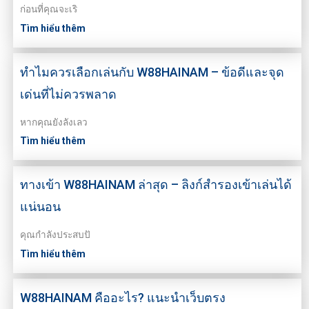
ก่อนที่คุณจะเริ
Tìm hiểu thêm
ทำไมควรเลือกเล่นกับ W88HAINAM – ข้อดีและจุด
เด่นที่ไม่ควรพลาด
หากคุณยังลังเลว
Tìm hiểu thêm
ทางเข้า W88HAINAM ล่าสุด – ลิงก์สำรองเข้าเล่นได้
แน่นอน
คุณกำลังประสบปั
Tìm hiểu thêm
W88HAINAM คืออะไร? แนะนำเว็บตรง